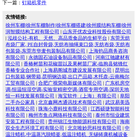
下一篇：
钉箱机零件
友情链接:
徐州车棚|徐州车棚制作|徐州车棚搭建|徐州膜结构车棚|徐州
润智膜结构工程有限公司
|
山东开优农业科技股份有限公司
|
泓歧公社-有机、天然、高品质食品的生鲜平台
|
东莞无纺
布袋厂家, PE自封骨袋,无纺布抽绳束口袋,无纺布袋,无纺布
包装袋-东莞市华麦包装制品有限公司
|
上海钧品商务咨询
有限公司
|
永德固石油设备制品有限公司
|
河南江驰建材有
限公司
|
香椿树苗和花椒苗以及果树苗厂家-临朐县铭锋红
香椿专业合作社
|
上海易阁城市建设发展有限公司
|
昆明出
口包装箱,钢带箱,昆明钢边箱,出口产品箱,木托盘-云南梅尔
工贸有限公司
|
合肥广视荣电新媒体有限公司
|
广东机房空
调-恒温恒湿空调-实验室精密空调-酒窖专用空调-深圳天地
恒一科技发展有限公司
|
海宝软件（上海）有限公司
|
阜阳
二手办公家具
|
北京鑫网杰通讯技术有限公司
|
武汉易美迅
科技有限公司
|
珠海小鹿科技有限公司
|
江西硕捷智能科技
有限公司
|
梅州市鱼点网络科技有限公司
|
泰州市恒业建筑
安装工程有限公司
|
贵州锦江生物能源科技有限公司
|
海南
双全生态环境工程有限公司
|
北京唯妙思科技有限公司
|
中
温注蜡机,中温蒸汽脱蜡釜,低温注蜡机_无锡铸康机械设备