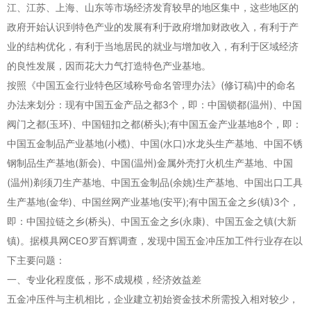
江、江苏、上海、山东等市场经济发育较早的地区集中，这些地区的
政府开始认识到特色产业的发展有利于政府增加财政收入，有利于产
业的结构优化，有利于当地居民的就业与增加收入，有利于区域经济
的良性发展，因而花大力气打造特色产业基地。
按照《中国五金行业特色区域称号命名管理办法》(修订稿)中的命名
办法来划分：现有中国五金产品之都3个，即：中国锁都(温州)、中国
阀门之都(玉环)、中国钮扣之都(桥头);有中国五金产业基地8个，即：
中国五金制品产业基地(小榄)、中国(水口)水龙头生产基地、中国不锈
钢制品生产基地(新会)、中国(温州)金属外壳打火机生产基地、中国
(温州)剃须刀生产基地、中国五金制品(余姚)生产基地、中国出口工具
生产基地(金华)、中国丝网产业基地(安平);有中国五金之乡(镇)3个，
即：中国拉链之乡(桥头)、中国五金之乡(永康)、中国五金之镇(大新
镇)。据模具网CEO罗百辉调查，发现中国五金冲压加工件行业存在以
下主要问题：
一、专业化程度低，形不成规模，经济效益差
五金冲压件与主机相比，企业建立初始资金技术所需投入相对较少，