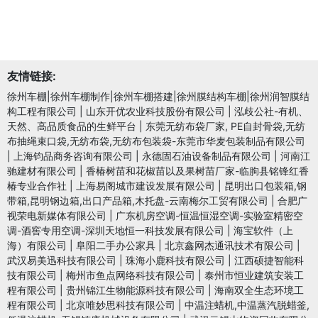
友情链接:
徐州车棚|徐州车棚制作|徐州车棚搭建|徐州膜结构车棚|徐州润智膜结
构工程有限公司
|
山东开优农业科技股份有限公司
|
泓歧公社-有机、
天然、高品质食品的生鲜平台
|
东莞无纺布袋厂家, PE自封骨袋,无纺
布抽绳束口袋,无纺布袋,无纺布包装袋-东莞市华麦包装制品有限公司
|
上海钧品商务咨询有限公司
|
永德固石油设备制品有限公司
|
河南江
驰建材有限公司
|
香椿树苗和花椒苗以及果树苗厂家-临朐县铭锋红香
椿专业合作社
|
上海易阁城市建设发展有限公司
|
昆明出口包装箱,钢
带箱,昆明钢边箱,出口产品箱,木托盘-云南梅尔工贸有限公司
|
合肥广
视荣电新媒体有限公司
|
广东机房空调-恒温恒湿空调-实验室精密空
调-酒窖专用空调-深圳天地恒一科技发展有限公司
|
海宝软件（上
海）有限公司
|
阜阳二手办公家具
|
北京鑫网杰通讯技术有限公司
|
武汉易美迅科技有限公司
|
珠海小鹿科技有限公司
|
江西硕捷智能科
技有限公司
|
梅州市鱼点网络科技有限公司
|
泰州市恒业建筑安装工
程有限公司
|
贵州锦江生物能源科技有限公司
|
海南双全生态环境工
程有限公司
|
北京唯妙思科技有限公司
|
中温注蜡机,中温蒸汽脱蜡釜,