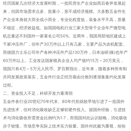
经历国家几次经济大发展时期，一批民营生产企业如雨后春笋发展起
来，但因市场需求点多、批量小，形不成经济规模。大多数五金件生
产企业本身就大而全或小而全，专业化程度低，装备水平不高，质量
不稳定，经济效益低。如我国电机行业三家大型骨干企业年产微型电
机总量还不到国外一家著名公司50%。近两年，我国局部地区建成上
千家冲压件厂，但年产30万件以上只有几家，主要产品为农机配套。
而德国力士乐公司年产各种冲压件产品130万件，日本油研(株)也年产
60万件以上。工业发达国家模具企业人均产值约15万～20万美元，
我国只有4万～5万元人民币。罗百辉指出，近年来，随着多种所有制
共同发展政策落实，五金件行业正经历着由分散到逐渐集集约化发展
过程。
二、资金投入不足，科研开发力量薄弱
五金件各行业20世纪70年代末、80年代初就较早地引进了一批国外
先进技术，但对消化吸收缺乏足够软硬件投入。据国外经验，引进技
术与消化吸收所需资金比例约为1:7，而我国对此认识较晚，消化吸收
步子较慢。市场竞争实际上技术实力较量。国外对此极为重视，纷纷