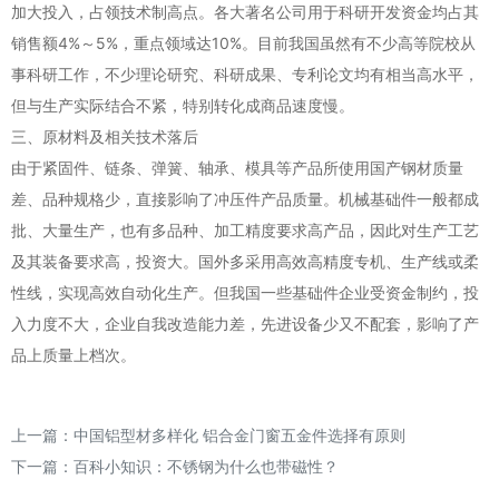
加大投入，占领技术制高点。各大著名公司用于科研开发资金均占其
销售额4%～5%，重点领域达10%。目前我国虽然有不少高等院校从
事科研工作，不少理论研究、科研成果、专利论文均有相当高水平，
但与生产实际结合不紧，特别转化成商品速度慢。
三、原材料及相关技术落后
由于紧固件、链条、弹簧、轴承、模具等产品所使用国产钢材质量
差、品种规格少，直接影响了冲压件产品质量。机械基础件一般都成
批、大量生产，也有多品种、加工精度要求高产品，因此对生产工艺
及其装备要求高，投资大。国外多采用高效高精度专机、生产线或柔
性线，实现高效自动化生产。但我国一些基础件企业受资金制约，投
入力度不大，企业自我改造能力差，先进设备少又不配套，影响了产
品上质量上档次。
上一篇：
中国铝型材多样化 铝合金门窗五金件选择有原则
下一篇：
百科小知识：不锈钢为什么也带磁性？