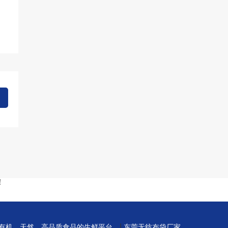
！
|
-有机、天然、高品质食品的生鲜平台
东莞无纺布袋厂家,