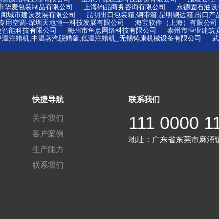
|
|
莞市华麦包装制品有限公司
上海钧品商务咨询有限公司
永德固石油设
|
易阁城市建设发展有限公司
昆明出口包装箱,钢带箱,昆明钢边箱,出口产
|
窖专用空调-深圳天地恒一科技发展有限公司
海宝软件（上海）有限公司
|
|
捷智能科技有限公司
梅州市鱼点网络科技有限公司
泰州市恒业建筑
|
中温注蜡机,中温蒸汽脱蜡釜,低温注蜡机_无锡铸康机械设备有限公司
武
快捷导航
联系我们
111 0000 1
关于我们
客户案例
地址：
广东省东莞市麻涌
生产能力
联系我们