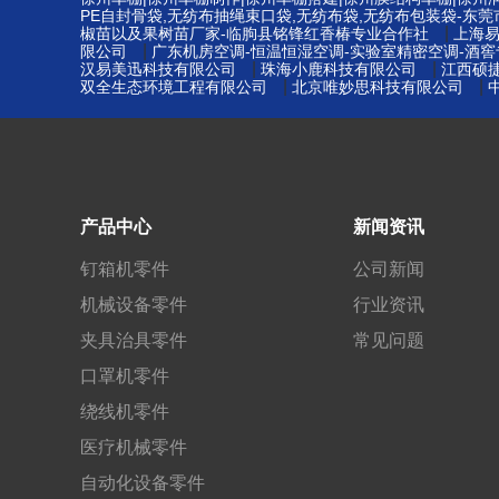
PE自封骨袋,无纺布抽绳束口袋,无纺布袋,无纺布包装袋-东
|
椒苗以及果树苗厂家-临朐县铭锋红香椿专业合作社
上海
|
限公司
广东机房空调-恒温恒湿空调-实验室精密空调-酒
|
|
汉易美迅科技有限公司
珠海小鹿科技有限公司
江西硕
|
|
双全生态环境工程有限公司
北京唯妙思科技有限公司
产品中心
新闻资讯
钉箱机零件
公司新闻
机械设备零件
行业资讯
夹具治具零件
常见问题
口罩机零件
绕线机零件
医疗机械零件
自动化设备零件