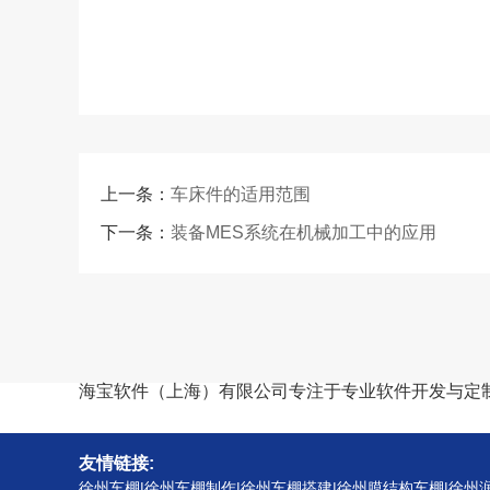
上一条：
车床件的适用范围
下一条：
装备MES系统在机械加工中的应用
海宝软件（上海）有限公司专注于专业软件开发与定
友情链接:
徐州车棚|徐州车棚制作|徐州车棚搭建|徐州膜结构车棚|徐